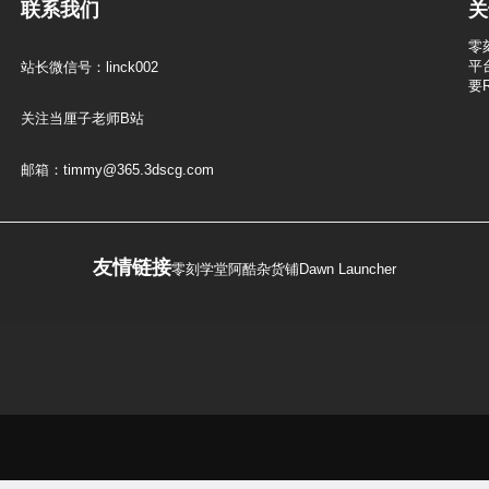
联系我们
关
零
平
站长微信号：linck002
要
关注当厘子老师B站
邮箱：timmy@365.3dscg.com
友情链接
零刻学堂
阿酷杂货铺
Dawn Launcher