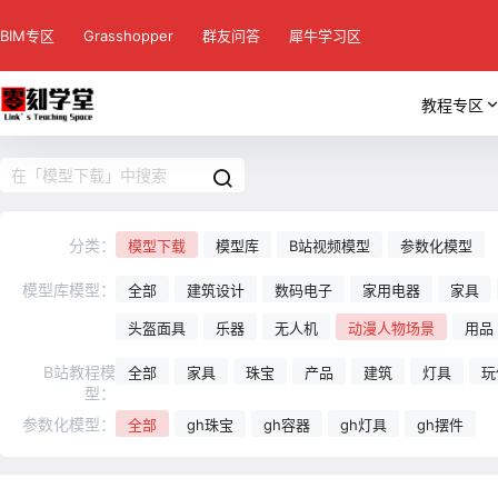
BIM专区
Grasshopper
群友问答
犀牛学习区
教程专区
分类：
模型下载
模型库
B站视频模型
参数化模型
模型库模型：
全部
建筑设计
数码电子
家用电器
家具
头盔面具
乐器
无人机
动漫人物场景
用品
B站教程模
全部
家具
珠宝
产品
建筑
灯具
玩
型：
参数化模型：
全部
gh珠宝
gh容器
gh灯具
gh摆件