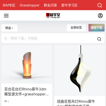
BIM专区
Grasshopper
群友问答
犀牛学习区
全部标签
模型下载
筛选
百合花台灯Rhino犀牛3dm
模型源文件+grasshopper算
法文件下载
扭曲花苞吊灯Rhino犀牛
8