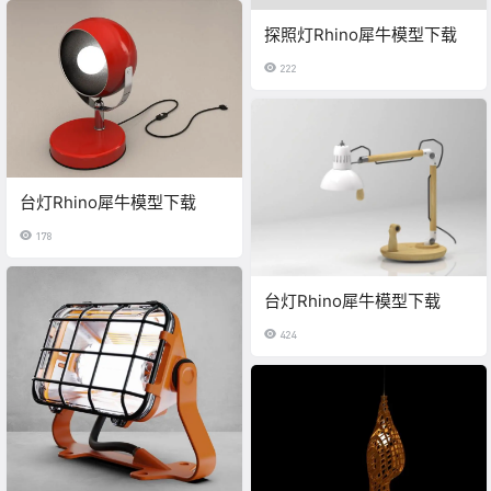
探照灯Rhino犀牛模型下载
222
台灯Rhino犀牛模型下载
178
台灯Rhino犀牛模型下载
424