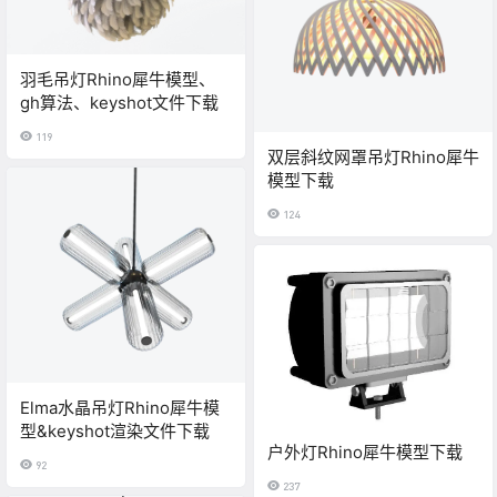
羽毛吊灯Rhino犀牛模型、
gh算法、keyshot文件下载
119
双层斜纹网罩吊灯Rhino犀牛
模型下载
124
Elma水晶吊灯Rhino犀牛模
型&keyshot渲染文件下载
户外灯Rhino犀牛模型下载
92
237