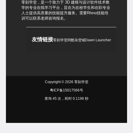
零刻学堂，是一个致力于 3D 建模与设计软件技术教
学的专业在线学习平台，旨在为在校学生和在职专业
人士提供高质量的技能提升服务。需要Rhino技能培
训可以联系老师咨询报名。
友情链接
零刻学堂
阿酷杂货铺
Dawn Launcher
Copyright © 2026
零刻学堂
粤ICP备15017566号
查询 45 次，耗时 0.1196 秒