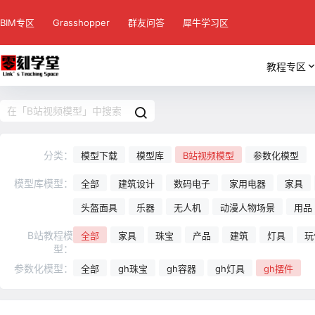
BIM专区
Grasshopper
群友问答
犀牛学习区
教程专区
分类：
模型下载
模型库
B站视频模型
参数化模型
模型库模型：
全部
建筑设计
数码电子
家用电器
家具
头盔面具
乐器
无人机
动漫人物场景
用品
B站教程模
全部
家具
珠宝
产品
建筑
灯具
玩
型：
参数化模型：
全部
gh珠宝
gh容器
gh灯具
gh摆件