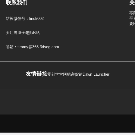
联系我们
关
零
平
站长微信号：linck002
要
关注当厘子老师B站
邮箱：timmy@365.3dscg.com
友情链接
零刻学堂
阿酷杂货铺
Dawn Launcher