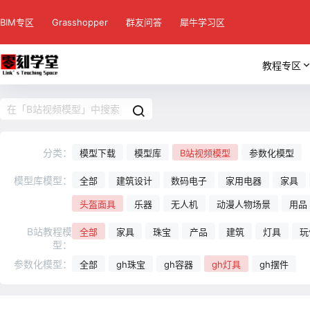
BIM专区
Grasshopper
群友问答
犀牛学习区
教程专区
分类：
模型下载
模型库
B站视频模型
参数化模型
模型库模型：
全部
建筑设计
数码电子
家用电器
家具
头盔面具
乐器
无人机
动漫人物场景
用品
B站教程模
全部
家具
珠宝
产品
建筑
灯具
玩
型：
参数化模型：
全部
gh珠宝
gh容器
gh灯具
gh摆件