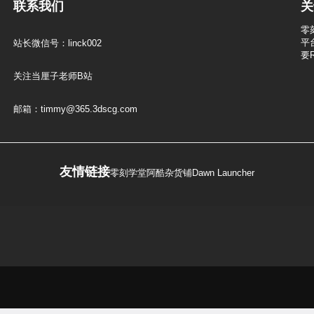
联系我们
关
零
平
站长微信号：linck002
要
关注当厘子老师B站
邮箱：timmy@365.3dscg.com
友情链接
零刻学堂
阿酷杂货铺
Dawn Launcher