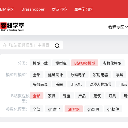
BIM专区
Grasshopper
群友问答
犀牛学习区
教程专区
分类：
模型下载
模型库
B站视频模型
参数化模型
模型库模型：
全部
建筑设计
数码电子
家用电器
家具
头盔面具
乐器
无人机
动漫人物场景
用品
B站教程模
全部
家具
珠宝
产品
建筑
灯具
玩
型：
参数化模型：
全部
gh珠宝
gh容器
gh灯具
gh摆件