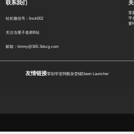
联系我们
关
零
平
站长微信号：linck002
要
关注当厘子老师B站
邮箱：timmy@365.3dscg.com
友情链接
零刻学堂
阿酷杂货铺
Dawn Launcher