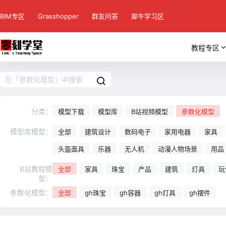
BIM专区
Grasshopper
群友问答
犀牛学习区
教程专区
分类：
模型下载
模型库
B站视频模型
参数化模型
模型库模型：
全部
建筑设计
数码电子
家用电器
家具
头盔面具
乐器
无人机
动漫人物场景
用品
B站教程模
全部
家具
珠宝
产品
建筑
灯具
玩
型：
参数化模型：
全部
gh珠宝
gh容器
gh灯具
gh摆件