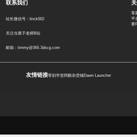
联系我们
关
零
平
站长微信号：linck002
要
关注当厘子老师B站
邮箱：timmy@365.3dscg.com
友情链接
零刻学堂
阿酷杂货铺
Dawn Launcher