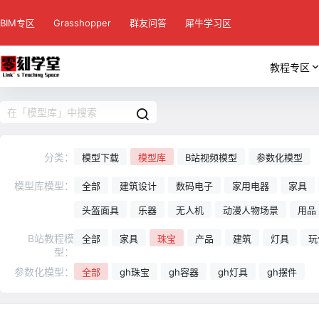
BIM专区
Grasshopper
群友问答
犀牛学习区
教程专区
分类：
模型下载
模型库
B站视频模型
参数化模型
模型库模型：
全部
建筑设计
数码电子
家用电器
家具
头盔面具
乐器
无人机
动漫人物场景
用品
B站教程模
全部
家具
珠宝
产品
建筑
灯具
玩
型：
参数化模型：
全部
gh珠宝
gh容器
gh灯具
gh摆件