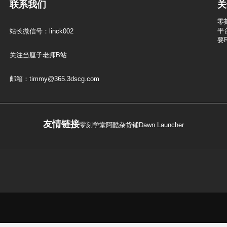
联系我们
关
零
平
站长微信号：linck002
要
关注当厘子老师B站
邮箱：timmy@365.3dscg.com
友情链接
零刻学堂
阿酷杂货铺
Dawn Launcher